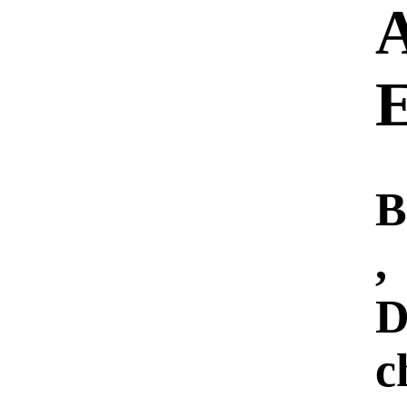
B
,
D
c