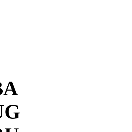
BA
UG