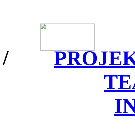
/
PROJE
T
I