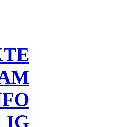
KTE
EAM
NFO
IG