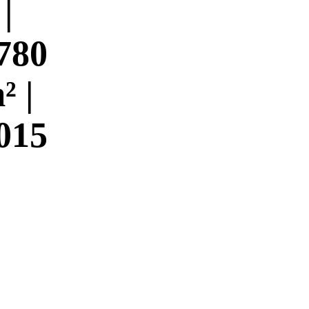
 |
780
² |
015