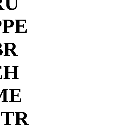
RU
PPE
BR
EH
ME
STR