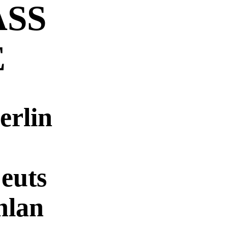
ASS
E
erlin
euts
hlan